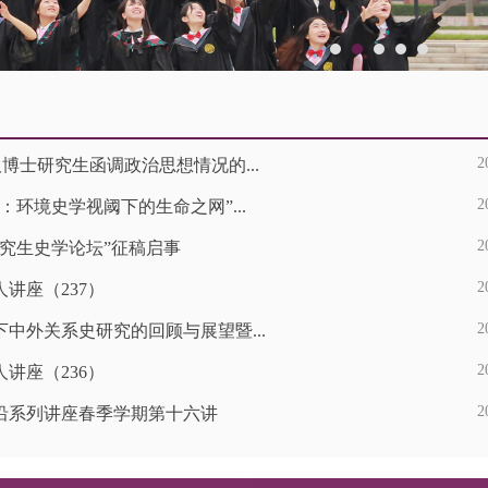
2
录取博士研究生函调政治思想情况的...
2
：环境史学视阈下的生命之网”...
2
研究生史学论坛”征稿启事
2
讲座（237）
2
中外关系史研究的回顾与展望暨...
2
讲座（236）
2
沿系列讲座春季学期第十六讲