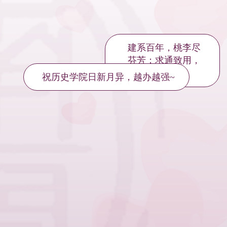
建系百年，桃李尽
芬芳；求通致用，
祝历史学院日新月异，越办越强~
明日更辉煌！