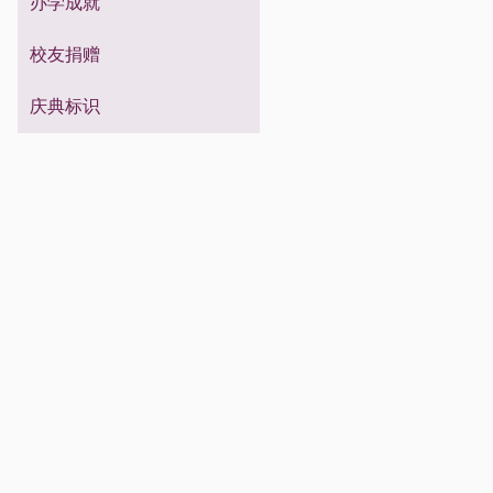
校友祝福
办学成就
校友信息
进修生
专科生
留学生
博士生
硕士生
校友捐赠
本科生
庆典标识