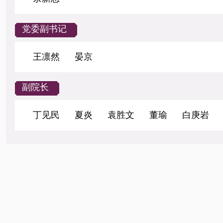
党委副书记
王凛然
晏京
副院长
丁见民
夏炎
袁胜文
董瑜
白庚岩