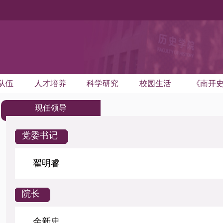
队伍
人才培养
科学研究
校园生活
《南开
现任领导
党委书记
翟明睿
院长
余新忠