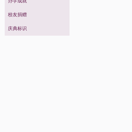
校友祝福
办学成就
校友信息
进修生
专科生
留学生
博士生
硕士生
校友捐赠
本科生
庆典标识