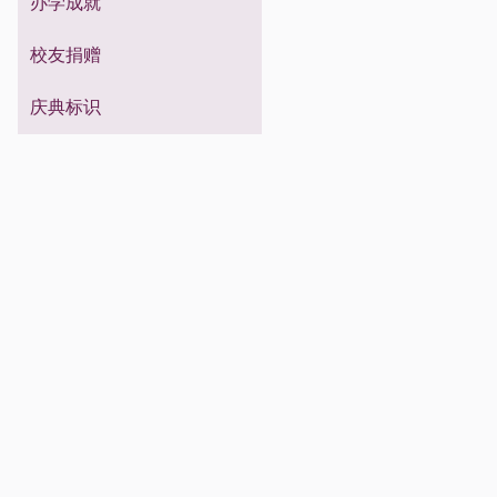
校友祝福
办学成就
校友信息
进修生
专科生
留学生
博士生
硕士生
校友捐赠
本科生
庆典标识