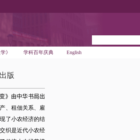
史学》
学科百年庆典
English
出版
变》由
中华书局出
产、租佃关系、雇
现了小农经济的结
交织是近代小农经