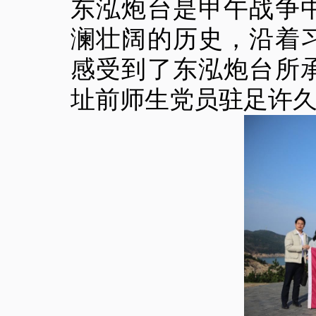
东泓炮台是甲午战争
澜壮阔的历史，沿着
感受到了东泓炮台所
址前师生党员驻足许