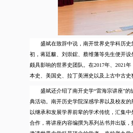
盛斌在致辞中说，南开世界史学科历史悠
初，蒋廷黻、刘崇鋐、蔡维藩等先生便开设
颇具影响的世界史团队。在2017年、20
本史、美国史、拉丁美洲史以及上古中古史
盛斌还介绍了南开史学“雷海宗讲座”的缘起
典活动。南开历史学院深感学界以及校友的殷
以继承和发展学界前辈的学术传统，汇集中
合作，将讲座内容编撰为系列丛书并出版，