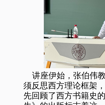
讲座伊始，张伯伟
须反思西方理论框架
先回顾了西方书籍史