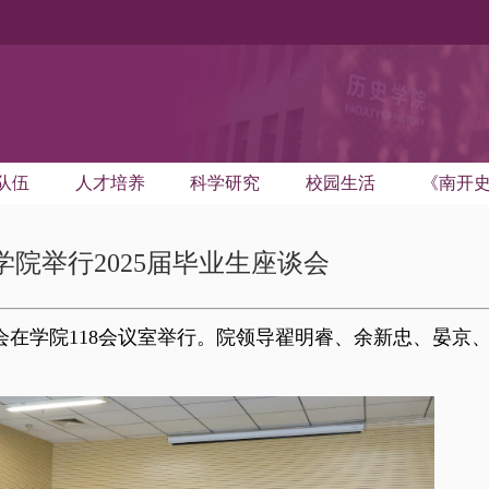
队伍
人才培养
科学研究
校园生活
《南开
学院举行2025届毕业生座谈会
会在学院
118
会议室举行。院领导翟明睿、余新忠、晏京
。