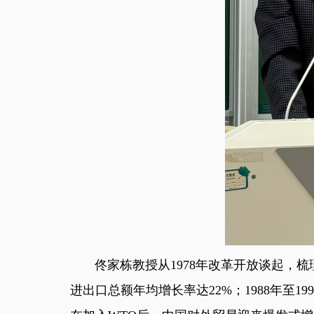
佟家栋教授从1978年改革开放谈起，梳理
进出口总额年均增长率达22%；1988年至1