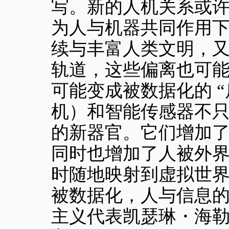
写。新的人机关系或
为人与机器共同作用下
续与丰富人类文明，
轨道，这些偏离也可
可能变成被数据化的 
机）和智能传感器不
的新器官。它们增加
同时也增加了人被外
时随地映射到虚拟世界
被数据化，人与信息
主义代表凯瑟琳・海勒