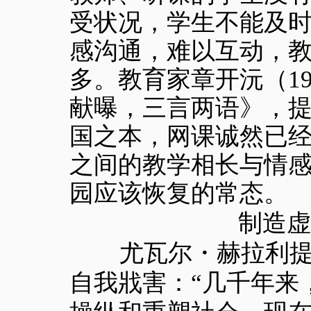
受状况，学生不能及时
感沟通，难以互动，
多。教育家章开沅（19
献曝，三言两语》，
国之本，网课诚然已
之间的教学相长与情
园应该恢复的常态。
制造虚
尤瓦尔・赫拉利提出
自我戕害：“几千年来