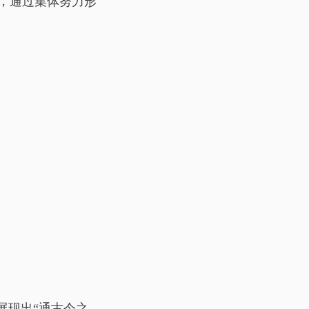
，通过集体努力形
展现出“通古今之