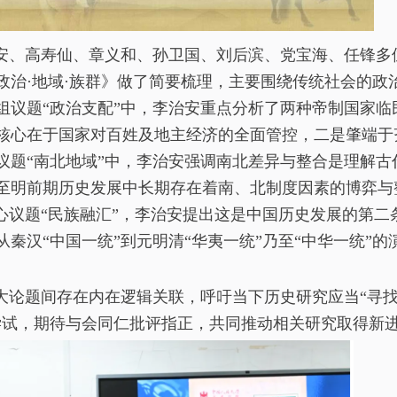
安、高寿仙、章义和、孙卫国、刘后滨、党宝海、任锋多
政治
·
地域
·
族群》做了简要梳理，主要围绕传统社会的政
组议题“政治支配”中，李治安重点分析了两种帝制国家临
核心在于国家对百姓及地主经济的全面管控，二是肇端于
议题“南北地域”中，李治安强调南北差异与整合是理解古
至明前期历史发展中长期存在着南、北制度因素的博弈与
心议题“民族融汇”，李治安提出这是中国历史发展的第二
秦汉“中国一统”到元明清“华夷一统”乃至“中华一统”的
大论题间存在内在逻辑关联，呼吁当下历史研究应当“寻
尝试，期待与会同仁批评指正，共同推动相关研究取得新