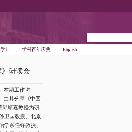
史学》
学科百年庆典
English
群》研读会
，本期工作坊
，由其分享《中国
院邱靖嘉教授为研
孙卫国教授、北京
治学系任锋教授、