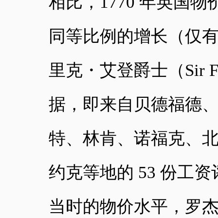
相比，1770 年英国物
同等比例的增长（仅有其 
里克・艾登爵士（Sir Fre
据，即来自贝德福德
特、林肯、诺福克、
约克等地的 53 份工资评估
当时的物价水平，罗