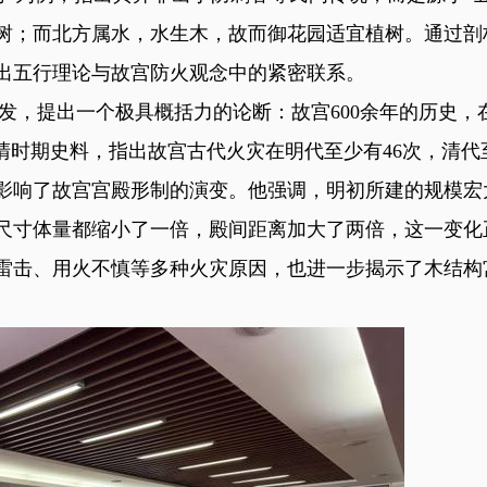
树；而北方属水，水生木，故而御花园适宜植树。通过剖
出五行理论与故宫防火观念中的紧密联系。
提出一个极具概括力的论断：故宫600余年的历史，
清时期史料，指出故宫古代火灾在明代至少有46次，清代
影响了故宫宫殿形制的演变。他强调，明初所建的规模宏
尺寸体量都缩小了一倍，殿间距离加大了两倍，这一变化
雷击、用火不慎等多种火灾原因，也进一步揭示了木结构