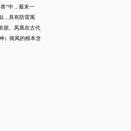
兽”中，最末一
似，具有防雷寓
依据。凤凰在古代
神）骑凤的根本含