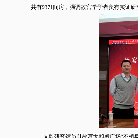
共有9371间房，强调故宫学学者负有实证
周乾研究馆员以故宫太和殿广场“不植树”