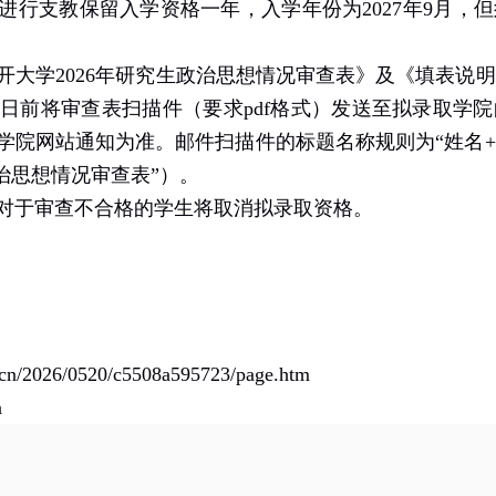
进行支教保留入学资格一年，入学年份为
202
7
年
9
月，但
开大学
202
6
年研究生政治思想情况审查表》及《填表说明
日前将审查表扫描件（要求
pdf
格式）发送至拟录取学院
学院网站通知为准。邮件扫描件的标题名称规则为
“姓名
+
治思想情况审查表
”）。
对于审查不合格的学生将取消拟录取资格。
u.cn/2026/0520/c5508a595723/page.htm
n