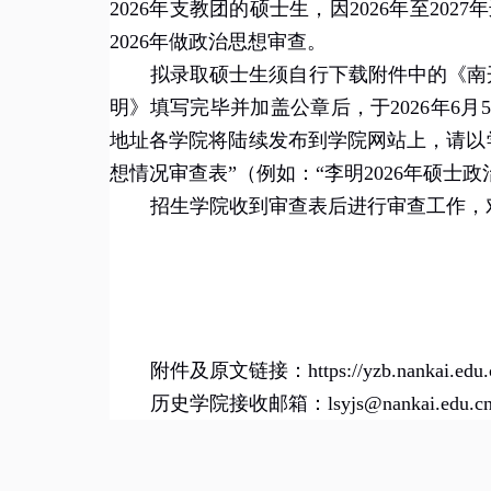
202
6
年支教团的硕士生，因
202
6
年至
202
7
年
202
6
年做政治思想审查。
拟录取硕
士
生须自行下载附件中的《南
明》填写完毕并加盖公章后，于
202
6
年
6
月
5
地址各学院将陆续发布到学院网站上，请以
想情况审查表
”（例如：“李明
202
6
年硕士政
招生学院收到审查表后进行审查工作，
附件及原文链接：
https://yzb.nankai.ed
历史学院接收邮箱：lsyjs@nankai.edu.c