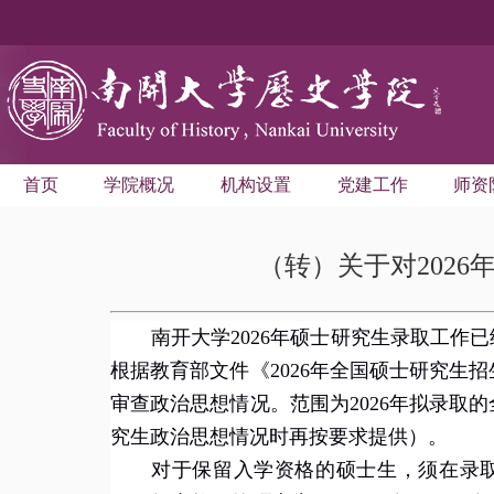
首页
学院概况
机构设置
党建工作
师资
（转）关于对202
南开大学
202
6
年硕士研究生录取工作已
根据教育部
文件
《
202
6
年全国硕士研究生招
审查政治思想情况。范围为
202
6
年拟录取的
究生政治思想情况时再按要求提供）。
对于保留入学资格的硕士生，须在录