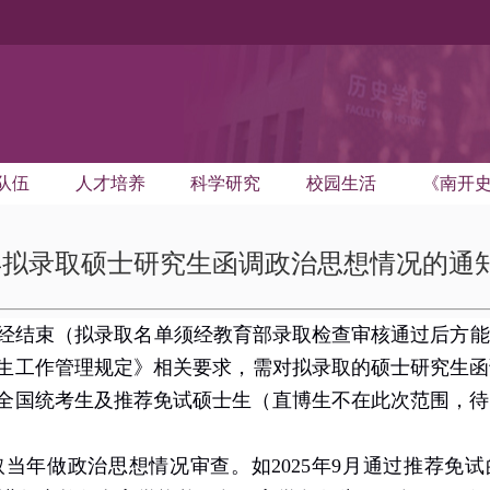
队伍
人才培养
科学研究
校园生活
《南开
6年拟录取硕士研究生函调政治思想情况的通
经结束（
拟录取名单须
经教育部
录取检查
审核通过后方能
生工作管理规定》相关要求，需对拟录取的硕士研究生函
全国统考生及推荐免试硕士生（直博生不在此次范围，待
取当年做政治思想情况审查。如
202
5
年
9
月通过推荐免试