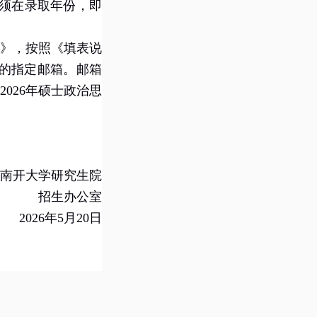
须在录取年份，即
》，按照《填表说
的指定邮箱。邮箱
202
6
年硕士政治思
南开大学研究生院
招生办公室
202
6
年
5
月
20
日