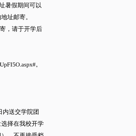
收件地址暑假期间可以
的地址邮寄。
邮寄，请于开学后
FI5O.aspx#。
日内送交学院团
量选择在我校开学
间），不再接受档