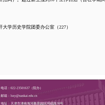
南开大学历史学院团委办公室（227）
电话：022-23501637（院办）
邮箱：lsxy@nankai.edu.cn
地址：天津市津南海河教育园区同砚路38号