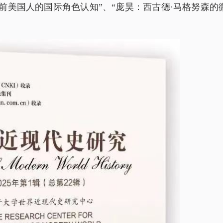
战前美国人的国际角色认知”、“庞昊：西古德·马格努森的